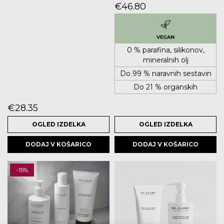
DERMATITISA
€
46.80
0 % parafina, silikonov,
mineralnih olj
Do 99 % naravnih sestavin
Do 21 % organskih
€
28.35
OGLED IZDELKA
OGLED IZDELKA
DODAJ V KOŠARICO
DODAJ V KOŠARICO
-15%