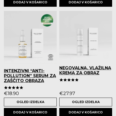
DODAJ V KOŠARICO
DODAJ V KOŠARICO
NEGOVALNA, VLAŽILNA
INTENZIVNI “ANTI-
KREMA ZA OBRAZ
POLLUTION” SERUM ZA
5.0 star rating
ZAŠČITO OBRAZA
5.0 star rating
€
18.90
€
27.97
OGLED IZDELKA
OGLED IZDELKA
DODAJ V KOŠARICO
DODAJ V KOŠARICO