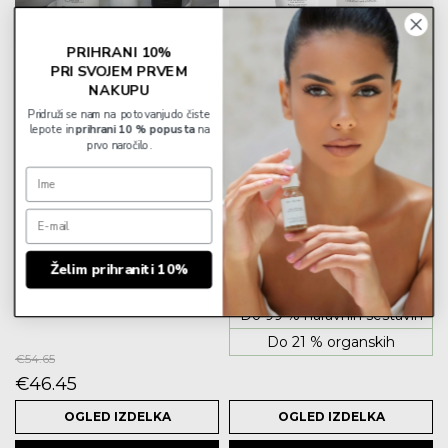
PRIHRANI 10%
PRI SVOJEM PRVEM
MOŠKI TRIO
NAKUPU
ULTIMATIVNI DUO ZA
OBČUTLJIVO IN SUHO
Pridruži se nam na potovanju do čiste
lepote in
prihrani 10 % popusta
na
KOŽO
prvo naročilo.
5.0 star rating
€
46.80
Želim prihraniti 10%
0 % parafina, silikonov,
mineralnih olj
Do 99 % naravnih sestavin
Do 21 % organskih
€
54.65
€
46.45
OGLED IZDELKA
OGLED IZDELKA