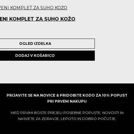
VENI KOMPLET ZA SUHO KOŽO
.0 star rating
OGLED IZDELKA
DODAJ V KOŠARICO
PRIJAVITE SE NA NOVICE & PRIDOBITE KODO ZA 10% POPUST
PRI PRVEM NAKUPU
MED PRVIMI BOSTE PREJELI POSEBNE POPUSTE, NOVOSTI IN
NASVETE ZA ZDRAVJE, LEPOTO IN DOBRO POČUTJE.