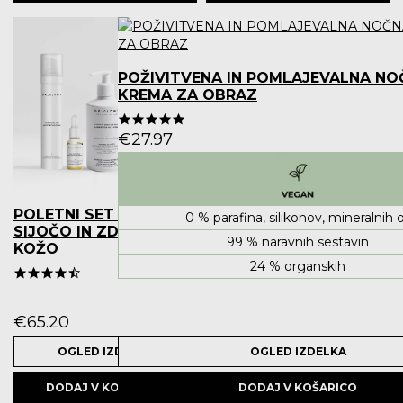
POŽIVITVENA IN POMLAJEVALNA NO
KREMA ZA OBRAZ
5.0 star rating
€
27.97
POLETNI SET ZA
0 % parafina, silikonov, mineralnih o
SIJOČO IN ZDRAVO
99 % naravnih sestavin
KOŽO
24 % organskih
4.5 star rating
€
65.20
OGLED IZDELKA
OGLED IZDELKA
DODAJ V KOŠARICO
DODAJ V KOŠARICO