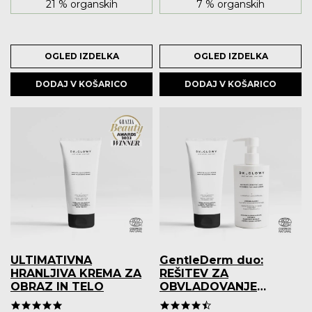
21 % organskih
7 % organskih
OGLED IZDELKA
OGLED IZDELKA
DODAJ V KOŠARICO
DODAJ V KOŠARICO
ULTIMATIVNA
GentleDerm duo:
HRANLJIVA KREMA ZA
REŠITEV ZA
OBRAZ IN TELO
OBVLADOVANJE
ATOPIJSKEGA
4.9 star rating
4.7 star rating