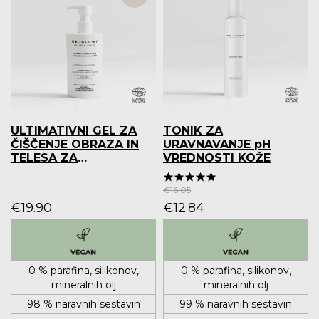
ULTIMATIVNI GEL ZA
TONIK ZA
ČIŠČENJE OBRAZA IN
URAVNAVANJE pH
TELESA ZA
VREDNOSTI KOŽE
OBČUTLJIVO IN SUHO
4.9 star rating
KOŽO 390 ml
€
16.05
€
19.90
€
12.84
0 % parafina, silikonov,
0 % parafina, silikonov,
mineralnih olj
mineralnih olj
98 % naravnih sestavin
99 % naravnih sestavin