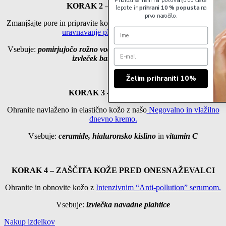
Pridruži se nam na potovanju do čiste
KORAK 2 – TONIRANJE
lepote in
prihrani 10 % popusta
na
prvo naročilo.
Zmanjšajte pore in pripravite kožo na vlaženje
z našim
Tonikom za
uravnavanje pH-vrednosti kože.
Vsebuje:
pomirjujočo rožno vodo, vlažilno hialuronsko kislino
in
izvleček barjanske robide
Želim prihraniti 10%
KORAK 3 – VLAŽENJE
Ohranite navlaženo in elastično kožo z našo
Negovalno in vlažilno
dnevno kremo.
Vsebuje:
ceramide, hialuronsko kislino
in
vitamin C
KORAK 4 – ZAŠČITA KOŽE PRED ONESNAŽEVALCI
Ohranite in obnovite kožo z
Intenzivnim “Anti-pollution” serumom.
Vsebuje:
izvlečka navadne plahtice
Nakup izdelkov