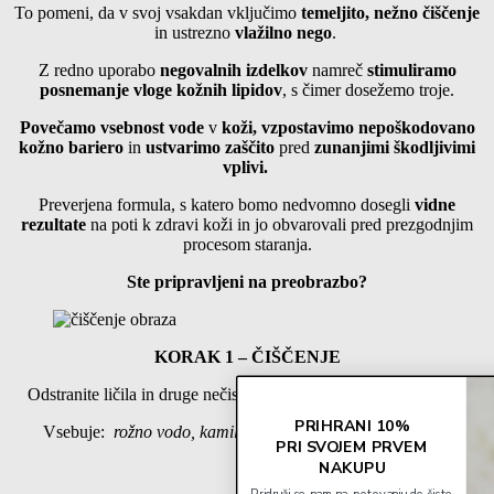
To pomeni, da v svoj vsakdan vključimo
temeljito, nežno čiščenje
in ustrezno
vlažilno nego
.
Z redno uporabo
negovalnih izdelkov
namreč
stimuliramo
posnemanje vloge kožnih lipidov
, s čimer dosežemo troje.
Povečamo vsebnost vode
v
koži, vzpostavimo nepoškodovano
kožno bariero
in
ustvarimo zaščito
pred
zunanjimi škodljivimi
vplivi.
Preverjena formula, s katero bomo nedvomno dosegli
vidne
rezultate
na poti k zdravi koži in jo obvarovali pred prezgodnjim
procesom staranja.
Ste pripravljeni na preobrazbo?
KORAK 1 – ČIŠČENJE
Odstranite ličila in druge nečistoče z našo
Nežno čistilno peno.
PRIHRANI 10%
Vsebuje:
rožno vodo, kamilico
,
izvleček
ognjiča
in
kumare
PRI SVOJEM PRVEM
NAKUPU