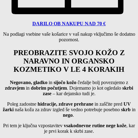
DARILO OB NAKUPU NAD 70 €
Na podlagi vsebine vaše košarice
v vaš nakup vključimo še dodatno
pozornost.
PREOBRAZITE SVOJO KOŽO Z
NARAVNO IN ORGANSKO
KOZMETIKO V LE 4 KORAKIH
Negovano, gladko
in
sijočo kožo
čedalje bolj povezujemo z
zdravjem
in
dobrim počutjem
. Dojemamo jo kot ogledalo
skrbi
zase
– kar dejansko tudi je.
Poleg zadostne
hidracije, zdrave prehrane
in zaščite pred
UV
žarki
naša koža za zdrav izgled še vedno potrebuje posebno
skrb
in
nego
.
Pri tem je ključna vzpostavitev
vsakodnevne rutine
nege kože
, kar
je prvi korak k skrbi zase.