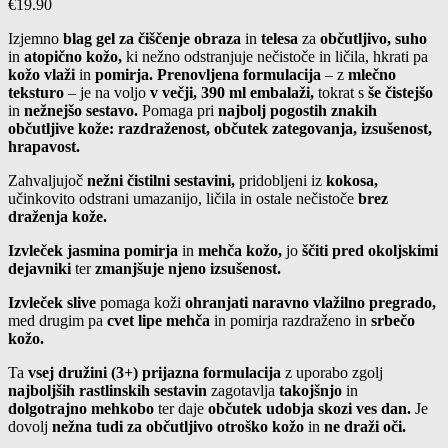
€
19.90
Izjemno
blag gel za čiščenje obraza
in
telesa
za
občutljivo, suho
in
atopično kožo,
ki nežno odstranjuje nečistoče in ličila, hkrati pa
kožo vlaži
in
pomirja. Prenovljena formulacija
– z
mlečno
teksturo
– je na voljo
v večji, 390 ml embalaži,
tokrat s
še čistejšo
in
nežnejšo sestavo.
Pomaga pri
najbolj pogostih znakih
občutljive kože: razdraženost, občutek zategovanja, izsušenost,
hrapavost.
Zahvaljujoč
nežni čistilni sestavini,
pridobljeni iz
kokosa,
učinkovito odstrani umazanijo, ličila in ostale nečistoče
brez
draženja kože.
Izvleček jasmina
pomirja
in
mehča kožo,
jo
ščiti pred okoljskimi
dejavniki
ter
zmanjšuje njeno izsušenost.
Izvleček slive
pomaga koži
ohranjati naravno vlažilno pregrado,
med drugim pa
cvet lipe mehča
in pomirja razdraženo in
srbečo
kožo.
Ta
vsej družini (3+) prijazna formulacija
z uporabo zgolj
najboljših rastlinskih sestavin
zagotavlja
takojšnjo
in
dolgotrajno mehkobo
ter daje
občutek udobja skozi ves dan.
Je
dovolj
nežna tudi za občutljivo otroško kožo
in
ne draži oči.