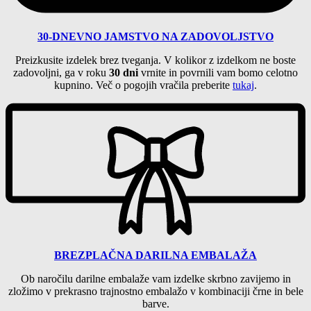
30-DNEVNO JAMSTVO NA ZADOVOLJSTVO
Preizkusite izdelek brez tveganja. V kolikor z izdelkom ne boste
zadovoljni, ga v roku
30 dni
vrnite in povrnili vam bomo celotno
kupnino. Več o pogojih vračila preberite
tukaj
.
BREZPLAČNA
DARILNA EMBALAŽA
Ob naročilu darilne embalaže
vam izdelke skrbno zavijemo in
zložimo
v prekrasno trajnostno embalažo v kombinaciji črne in bele
barve.