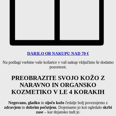
DARILO OB NAKUPU NAD 70 €
Na podlagi vsebine vaše košarice
v vaš nakup vključimo še dodatno
pozornost.
PREOBRAZITE SVOJO KOŽO Z
NARAVNO IN ORGANSKO
KOZMETIKO V LE 4 KORAKIH
Negovano, gladko
in
sijočo kožo
čedalje bolj povezujemo z
zdravjem
in
dobrim počutjem
. Dojemamo jo kot ogledalo
skrbi
zase
– kar dejansko tudi je.