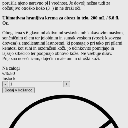
porušila njeno naravno pH vrednost. Je dovolj nežna tudi za
občutljivo otroško kožo (3+) in ne draži oči.
Ultimativna hranljiva krema za obraz in telo, 200 mL / 6.8 fl.
Oz.
Obogatena s 6 glavnimi aktivnimi sestavinami: kakavovim maslom,
sončničnim oljem ter jojobinim in sumak voskom (vosek kisovega
drevesa) z emolientnimi lastnostmi, ki pomagajo pri tako pri pilarni
keratozi kot suhi in razdraženi koži, jo učinkovito pomirjajo in
lajšajo srbečico ter podpirajo obnovo kože. Ne vsebuje dišav.
Prijazna nosečnicam, doječim materam in otroški koži.
Na zalogi
€
46.80
Instock
Količina:
Dodaj v košarico