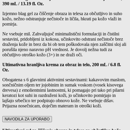
390 mL / 13.19 fl. Oz.
Izjemno blag gel za čiščenje obraza in telesa za občutljivo in suho
kožo, nežno odstranjuje nečistoče in ličila, hkrati pa kožo vlaži in
pomirja.
Ne vsebuje mil. Zahvaljujoč minimalistični formulaciji in čistilni
sestavini, pridobljeni iz kokosa, učinkovito odstrani nečistoče brez
draženja kože in brez da bi ob tem poškodovala njen zaščitni sloj ali
porušila njeno naravno pH vrednost. Je dovolj nežna tudi za
občutljivo otroško kožo (3+) in ne draži oči.
Ultimativna hranljiva krema za obraz in telo, 200 mL / 6.8 fl.
Oz.
Obogatena s 6 glavnimi aktivnimi sestavinami: kakavovim maslom,
sončničnim oljem ter jojobinim in sumak voskom (vosek kisovega
drevesa) z emolientnimi lastnostmi, ki pomagajo pri tako pri pilarni
keratozi kot suhi in razdraženi koži, jo učinkovito pomirjajo in
lajšajo srbečico ter podpirajo obnovo kože. Ne vsebuje dišav.
Prijazna nosečnicam, doječim materam in otroški koži.
NAVODILA ZA UPORABO