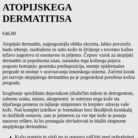
ATOPIJSKEGA
DERMATITISA
€
46.80
Atopijski dermatitis, najpogostejša oblika ekcema, lahko povzroča
hudo srbenje, razdraženo in suho kožo in življenje s tovrstno kožno
težavo zagotovo ni enostavno in prijetno. Čeprav vzrok za atopijski
dermatitis ni popolnoma znan, nastanku tega kožnega pojava
pogosto botrujejo: genetska predispozicija, motnje epidermalne
pregrade in motnje v uravnavanju imunskega sistema. Začetni korak
pri razvoju atopijskega dermatitisa pa je pogostokrat porušena kožna
pregrada.
Izogibanje sprožilnim dejavnikom (dražečim milom in detergentom,
suhemu zraku, mrazu, alergenom) in ustrezna nega kože sta
ključnega pomena za lajšanje simptomov in krepitev zdravja vaše
kože. Naš komplet izdelkov je formuliran brez škodljivih kemikalij
in dražilnih sestavin, zato je primeren za vse tipe kože in ponuja
naravno rešitev, ki bo pomagala obvladovati in blažiti simptome
atopijskega dermatitisa:
Kožo pomirja in vlaži ter jo pomaga zaščititi pred prihodnjimi