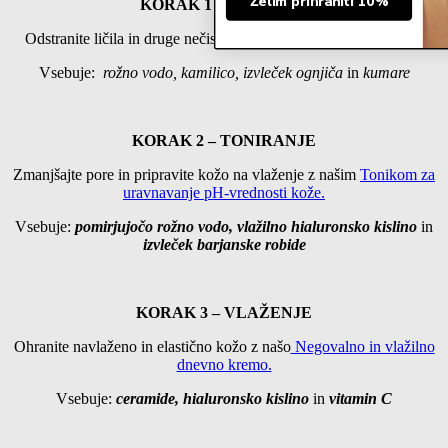
Želim prihraniti 10%
KORAK 1 – ČIŠČENJE
Odstranite ličila in druge nečistoče z našo
Nežno čistilno peno.
Vsebuje:
rožno vodo, kamilico
,
izvleček
ognjiča
in
kumare
KORAK 2 – TONIRANJE
Zmanjšajte pore in pripravite kožo na vlaženje
z našim
Tonikom za
uravnavanje pH-vrednosti kože.
Vsebuje:
pomirjujočo rožno vodo, vlažilno hialuronsko kislino
in
izvleček barjanske robide
KORAK 3 – VLAŽENJE
Ohranite navlaženo in elastično kožo z našo
Negovalno in vlažilno
dnevno kremo.
Vsebuje:
ceramide, hialuronsko kislino
in
vitamin C