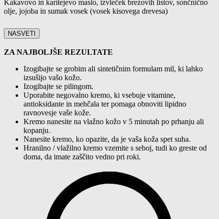
Kakavovo in karitejevo maslo, izvleček brezovih listov, sončnično
olje, jojoba in sumak vosek
(vosek kisovega drevesa)
NASVETI
ZA NAJBOLJŠE REZULTATE
Izogibajte se grobim ali sintetičnim formulam mil, ki lahko
izsušijo vašo kožo.
Izogibajte se pilingom.
Uporabite negovalno kremo, ki vsebuje vitamine,
antioksidante in mehčala ter pomaga obnoviti lipidno
ravnovesje vaše kože.
Kremo nanesite na vlažno kožo v 5 minutah po prhanju ali
kopanju.
Nanesite kremo, ko opazite, da je vaša koža spet suha.
Hranilno / vlažilno kremo vzemite s seboj, tudi ko greste od
doma, da imate zaščito vedno pri roki.