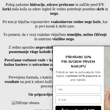
Poleg zadostne
hidracije, zdrave prehrane
in zaščite pred
UV
žarki
naša koža za zdrav izgled še vedno potrebuje posebno
skrb
in
nego
.
Pri tem je ključna vzpostavitev
vsakodnevne rutine
nege kože
, kar
je prvi korak k skrbi zase.
To pomeni, da v svoj vsakdan vključimo
temeljito, nežno čiščenje
in ustrezno
vlažilno nego
.
Z redno uporabo
negovalnih izdelkov
namreč
stimuliramo
posnemanje vloge kožnih lipidov
, s čimer dosežemo troje.
PRIHRANI 10%
Povečamo vsebnost vode
v
koži, vzpostavimo nepoškodovano
PRI SVOJEM PRVEM
kožno bariero
in
ustvarimo zaščito
pred
zunanjimi škodljivimi
NAKUPU
vplivi.
Pridruži se nam na potovanju do čiste
lepote in
prihrani 10 % popusta
na
Preverjena formula, s katero bomo nedvomno dosegli
vidne
prvo naročilo.
rezultate
na poti k zdravi koži in jo obvarovali pred prezgodnjim
procesom staranja.
Ste pripravljeni na preobrazbo?