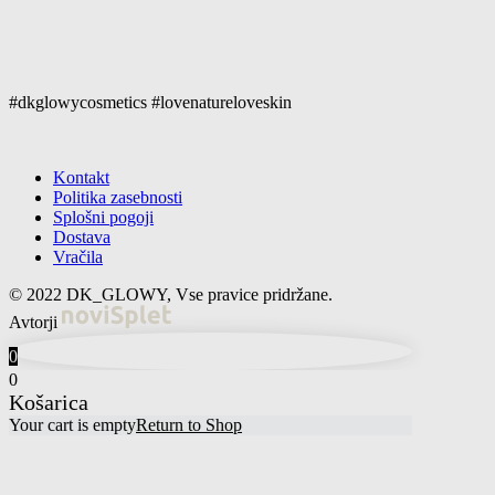
#dkglowycosmetics #lovenatureloveskin
Kontakt
Politika zasebnosti
Splošni pogoji
Dostava
Vračila
© 2022 DK_GLOWY, Vse pravice pridržane.
Avtorji
0
0
Košarica
Your cart is empty
Return to Shop