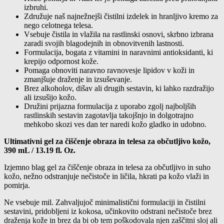
izbruhi.
Združuje naš najnežnejši čistilni izdelek in hranljivo kremo za
nego celotnega telesa.
Vsebuje čistila in vlažila na rastlinski osnovi, skrbno izbrana
zaradi svojih blagodejnih in obnovitvenih lastnosti.
Formulacija, bogata z vitamini in naravnimi antioksidanti, ki
krepijo odpornost kože.
Pomaga obnoviti naravno ravnovesje lipidov v koži in
zmanjšuje draženje in izsuševanje.
Brez alkoholov, dišav ali drugih sestavin, ki lahko razdražijo
ali izsušijo kožo.
Družini prijazna formulacija z uporabo zgolj najboljših
rastlinskih sestavin zagotavlja takojšnjo in dolgotrajno
mehkobo skozi ves dan ter naredi kožo gladko in udobno.
Ultimativni gel za čiščenje obraza in telesa za občutljivo kožo
,
390 mL / 13.19 fl. Oz.
Izjemno blag gel za čiščenje obraza in telesa za občutljivo in suho
kožo, nežno odstranjuje nečistoče in ličila, hkrati pa kožo vlaži in
pomirja.
Ne vsebuje mil. Zahvaljujoč minimalistični formulaciji in čistilni
sestavini, pridobljeni iz kokosa, učinkovito odstrani nečistoče brez
draženja kože in brez da bi ob tem poškodovala njen zaščitni sloj ali