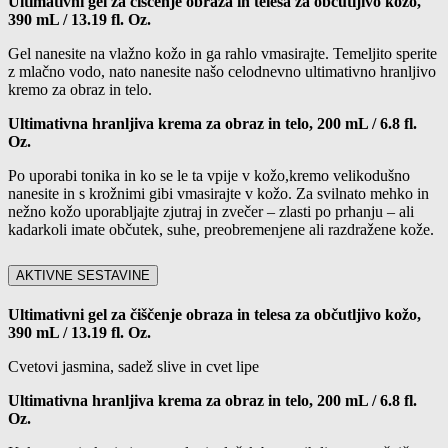
Ultimativni gel za čiščenje obraza in telesa za občutljivo kožo
,
390 mL / 13.19 fl. Oz.
Gel nanesite na vlažno kožo in ga rahlo vmasirajte. Temeljito sperite
z mlačno vodo, nato nanesite našo celodnevno
ultimativno hranljivo
kremo za obraz in telo
.
Ultimativna hranljiva krema za obraz in telo, 200 mL / 6.8 fl.
Oz.
Po uporabi tonika in ko se le ta vpije v kožo,kremo velikodušno
nanesite in s krožnimi gibi vmasirajte v kožo. Za svilnato mehko in
nežno kožo uporabljajte zjutraj in zvečer – zlasti po prhanju – ali
kadarkoli imate občutek, suhe, preobremenjene ali razdražene kože.
AKTIVNE SESTAVINE
Ultimativni gel za čiščenje obraza in telesa za občutljivo kožo
,
390 mL / 13.19 fl. Oz.
Cvetovi jasmina, sadež slive in cvet lipe
Ultimativna hranljiva krema za obraz in telo, 200 mL / 6.8 fl.
Oz.